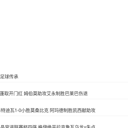
夜-足球传承
1-0加蓬取开门红 姆伯莫助攻艾永制胜巴莱巴伤退
！科特迪瓦1-0小胜莫桑比克 阿玛德制胜凯西献助攻
8-7水晶宫进联赛杯四强 格伊绝平拉克鲁瓦乌龙+失点