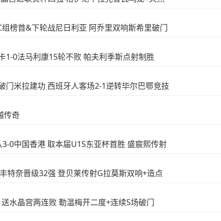
干达升C组榜首&下轮战尼日利亚 阿乔里双响斯希里破门
菲卡1-0法马利康15轮不败 帕夫利季斯点射制胜
梅罗破门米拉建功 西班牙人客场2-1逆转毕尔巴鄂竞技
超越传奇
5队3-0中国香港 取本届U15东亚杯首胜 盛宸熙传射
0旺代丰特奈晋级32强 登贝莱传射G拉莫斯双响+造点
4-1送水晶宫两连败 勒温梅开二度+连续5场破门