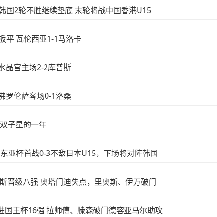
1-1韩国2轮不胜继续垫底 末轮将战中国香港U15
门扳平 瓦伦西亚1-1马洛卡
 水晶宫主场2-2库普斯
 佛罗伦萨客场0-1洛桑
之夜-双子星的一年
国足东亚杯首战0-3不敌日本U15，下场将对阵韩国
-0法伦斯晋级八强 奥塔门迪失点，里奥斯、伊万破门
拉哈拉进国王杯16强 拉师傅、滕森破门德容亚马尔助攻