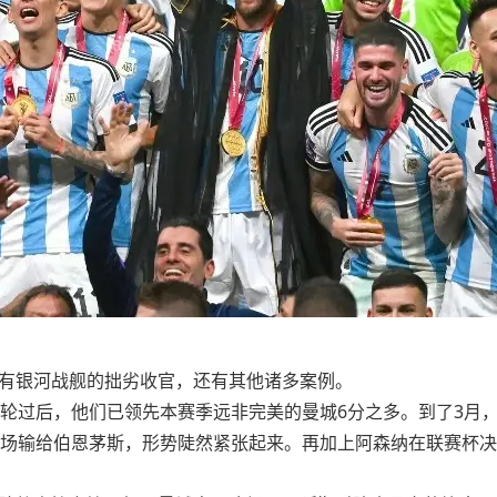
有银河战舰的拙劣收官，还有其他诸多案例。
9轮过后，他们已领先本赛季远非完美的曼城6分之多。到了3月
主场输给伯恩茅斯，形势陡然紧张起来。再加上阿森纳在联赛杯