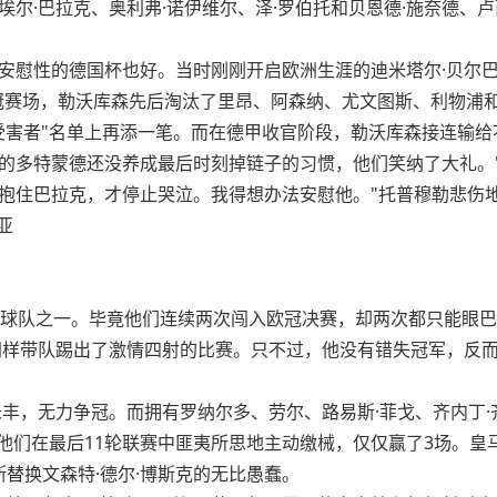
尔·巴拉克、奥利弗·诺伊维尔、泽·罗伯托和贝恩德·施奈德、
安慰性的德国杯也好。当时刚刚开启欧洲生涯的迪米塔尔·贝尔巴
欧冠赛场，勒沃库森先后淘汰了里昂、阿森纳、尤文图斯、利物浦
受害者"名单上再添一笔。而在德甲收官阶段，勒沃库森接连输
的多特蒙德还没养成最后时刻掉链子的习惯，他们笑纳了大礼。
抱住巴拉克，才停止哭泣。我得想办法安慰他。"托普穆勒悲伤
亚
的球队之一。毕竟他们连续两次闯入欧冠决赛，却两次都只能眼巴
样带队踢出了激情四射的比赛。只不过，他没有错失冠军，反而强行
丰，无力争冠。而拥有罗纳尔多、劳尔、路易斯·菲戈、齐内丁·
到他们在最后11轮联赛中匪夷所思地主动缴械，仅仅赢了3场。
斯替换文森特·德尔·博斯克的无比愚蠢。