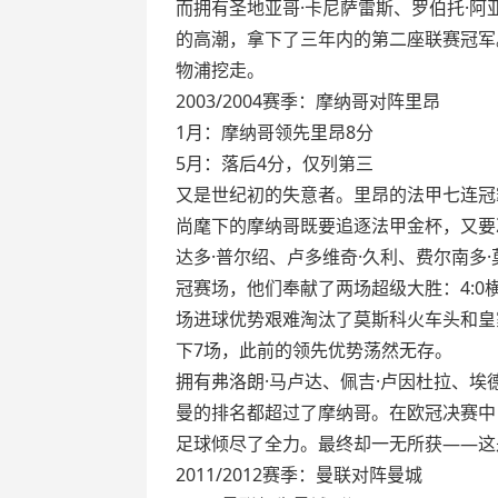
而拥有圣地亚哥·卡尼萨雷斯、罗伯托·阿
的高潮，拿下了三年内的第二座联赛冠军
物浦挖走。
2003/2004赛季：摩纳哥对阵里昂
1月：摩纳哥领先里昂8分
5月：落后4分，仅列第三
又是世纪初的失意者。里昂的法甲七连冠
尚麾下的摩纳哥既要追逐法甲金杯，又要
达多·普尔绍、卢多维奇·久利、费尔南多
冠赛场，他们奉献了两场超级大胜：4:0
场进球优势艰难淘汰了莫斯科火车头和皇
下7场，此前的领先优势荡然无存。
拥有弗洛朗·马卢达、佩吉·卢因杜拉、
曼的排名都超过了摩纳哥。在欧冠决赛中
足球倾尽了全力。最终却一无所获——这
2011/2012赛季：曼联对阵曼城