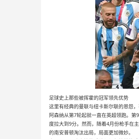
足球史上那些被挥霍的冠军领先优势
这里有经典的曼联与纽卡斯尔联的恩怨，
阿森纳从第7轮起就一直在英超领跑。第
度拉大到9分。然而，随着4月份枪手在
的南安普顿淘汰出局，局面更加微妙。