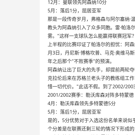
12月：曼联领先阿森纳10分
5月：落后1分，屈居亚军
那是一段传奇岁月，弗格森与阿尔塞纳·
教头为阿森纳引入了众多同胞。雷·帕洛
雾。"这样一支球队怎么能赢得联赛冠军
上半程的比赛印证了帕洛尔的担忧：阿森
月3日，丹尼斯·博格坎普、马克·奥维马
年之后那个"不败赛季"的预演。
阿森纳让出了巨大的先手，却提前两轮夺
克拉伦后来在苏格兰老头子的教练组工作
惜一切代价。"此话不假。到了2002/2
2001/2002赛季：勒沃库森对阵多特蒙德
4月：勒沃库森领先多特蒙德5分
5月：落后1分，屈居亚军
是的，5分优势对于入选这份名单来说似
个分差是在联赛还剩三轮的情况下形成的