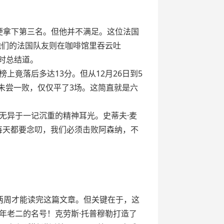
季便拿下第三名。但他并不满足。这位法国
他们的法国队友则在咖啡馆里吞云吐
时总结道。
竟落后多达13分。但从12月26日到5
手未尝一败，仅仅平了3场。这简直就是六
无异于一记沉重的精神耳光。史蒂夫·麦
每天都要念叨，我们必须击败阿森纳，不
两周才能读完这篇文章。但关键在于，这
年老二的名号！克劳斯·托普穆勒打造了