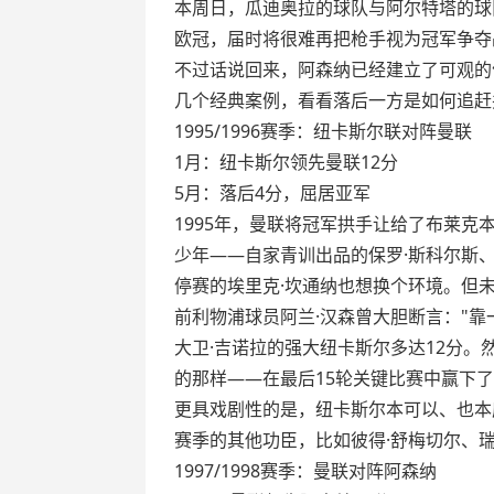
本周日，瓜迪奥拉的球队与阿尔特塔的球
欧冠，届时将很难再把枪手视为冠军争夺
不过话说回来，阿森纳已经建立了可观的
几个经典案例，看看落后一方是如何追赶
1995/1996赛季：纽卡斯尔联对阵曼联
1月：纽卡斯尔领先曼联12分
5月：落后4分，屈居亚军
1995年，曼联将冠军拱手让给了布莱克
少年——自家青训出品的保罗·斯科尔斯
停赛的埃里克·坎通纳也想换个环境。但
前利物浦球员阿兰·汉森曾大胆断言："靠
大卫·吉诺拉的强大纽卡斯尔多达12分。
的那样——在最后15轮关键比赛中赢下了
更具戏剧性的是，纽卡斯尔本可以、也本
赛季的其他功臣，比如彼得·舒梅切尔、瑞
1997/1998赛季：曼联对阵阿森纳