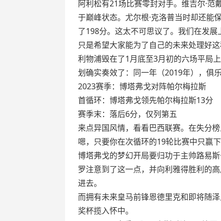
阿利松有21场比赛零封对手。维吉尔·范
于巅峰状态。尤尔根·克洛普当时却还能
了198分。这太不可思议了。我们在发
只是希望大家能为了自己的未来处理好这
利物浦毁在了1月底至3月初的六场平局
划确实奏效了：同一年（2019年），俱
2023赛季：博塔弗戈对阵帕尔梅拉斯
首循环：博塔弗戈领先帕尔梅拉斯13分
赛季末：落后6分，仅列第五
来点异国风情，看看巴西联赛。在失分榜
嗯，只要你在次循环的19轮比赛中只赢
博塔弗戈的梦幻开局要归功于主帅路易斯
罗注意到了这一点，并向利雅得胜利的高
进去。
而拥有未来皇马前锋恩德里克和即将随泽
奖杯揽入怀中。