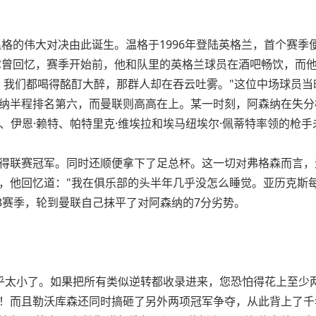
温格的伟大对决由此诞生。温格于1996年登陆英格兰，首个赛
尔曾回忆，赛季开始前，他和队里的英格兰球员在酒吧畅饮，而
？我们都喝得酩酊大醉，那群人却在吞云吐雾。"这位中场球员当
纳半程排名第六，而曼联则高高在上。某一时刻，阿森纳在失分榜上
斯、伊恩·赖特、帕特里克·维埃拉和埃马纽埃尔·佩蒂特率领的枪
得联赛冠军。同时还顺便拿下了足总杯。这一切对弗格森而言，
，他回忆道："我在俱乐部的头半年几乎没怎么睡觉。亚历克斯
003赛季，轮到曼联自己抹平了对阿森纳的7分劣势。
乎太小了。如果把所有类似逆转都收录进来，您恐怕得花上至少
！而且勒沃库森还同时搞砸了另外两项冠军争夺，从此背上了千