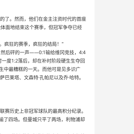
赢的了。然而，他们在金主注资时代的首座
能体面地结束这个赛季，但冠军争夺已经
。疯狂的赛季，疯狂的结局！"
然后砰的一声——0:1输给维冈竞技，4:4
一度1:2落后，却在补时阶段硬生生夺回
一生中最糟糕的一天。而他可是见多识广
·萨巴莱塔、文森特·孔帕尼以及乔·哈特。
大联赛历史上非冠军球队的最高积分纪录。
曼城输了四场。但曼城只平了两场，利物浦却