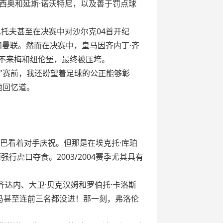
卢西奥和延斯·诺沃特尼，以及善于罚点球
托夫甚至在决赛中对沙尔克04首开纪
和曼联。然而在决赛中，皇马因齐内丁·齐
给不来梅和纽伦堡，最终被压垮。
"赛前，我还盼望着足球的公正能够彰
地回忆道。
巴看着对手庆祝。但那是在埃克托·库珀
虎口夺食。2003/2004赛季尤其具有
齐达内、大卫·贝克汉姆和罗伯托·卡洛斯
皇马甚至连前三名都没进！那一刻，弗洛伦