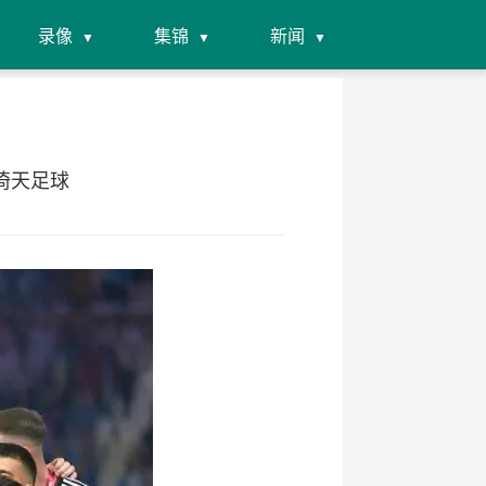
录像
集锦
新闻
倚天足球