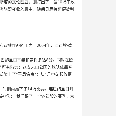
米斯塔的瓦伦西亚，则打出了一波10场不败
洲联盟杯收入囊中，随后贝尼特斯便被利
双线作战的压力。2004年，迪迪埃·德
、巴黎圣日耳曼和索肖多达8分。同时在欧
耗了所有精力：这支来自公国的球队依靠客
染上了"平局病毒"：从1月中旬起仅赢
一时期内赢下了14场比赛。连巴黎圣日耳
然神伤："我们踢了一个梦幻般的赛季，为