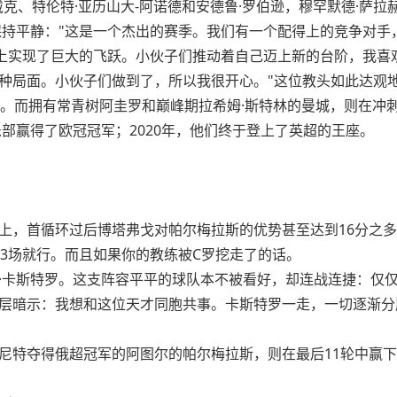
戴克、特伦特·亚历山大-阿诺德和安德鲁·罗伯逊，穆罕默德·萨拉
保持平静："这是一个杰出的赛季。我们有一个配得上的竞争对手
展上实现了巨大的飞跃。小伙子们推动着自己迈上新的台阶，我喜
种局面。小伙子们做到了，所以我很开心。"这位教头如此达观
上。而拥有常青树阿圭罗和巅峰期拉希姆·斯特林的曼城，则在冲
乐部赢得了欧冠冠军；2020年，他们终于登上了英超的王座。
上，首循环过后博塔弗戈对帕尔梅拉斯的优势甚至达到16分之
下3场就行。而且如果你的教练被C罗挖走了的话。
·卡斯特罗。这支阵容平平的球队本不被看好，却连战连捷：仅仅
层暗示：我想和这位天才同胞共事。卡斯特罗一走，一切逐渐分
尼特夺得俄超冠军的阿图尔的帕尔梅拉斯，则在最后11轮中赢下