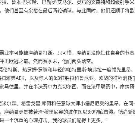
亚拉、鲁本·巴拉哈、巴勃罗·艾马尔、灵巧的文森特和超级射手
。他们甚至有余裕在最后两轮输球。与此同时，他们还顺手将欧
霸业本可能被摩纳哥打断。只可惜，摩纳哥没能扛住自身的节奏和
冲击欧冠之巅。然而赛季末，他们两头落空。
·莫伦特斯、热罗姆·罗滕和年轻的帕特里斯·埃弗拉一度领先里昂
横扫雅典AEK，以及惊人的8:3狂胜拉科鲁尼亚。欧战的征程消
家马德里，并在半决赛中力克切尔西。而在法甲联赛中，摩纳哥却
埃德米尔森、格雷戈里·库佩和任意球大师小儒尼尼奥的里昂，在同
，摩纳哥更是被若泽·穆里尼奥的波尔图以3:0彻底击溃。德尚黯
是一个沉重的心理打击。我的球员们配得上更多。"