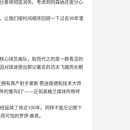
分差将彻底消失。考虑到阿森纳还需分心
，让我们按时间顺序回顾一下过去30年里
基等核心球员离队，取而代之的是一群青涩的
，因对球迷使出那记著名的功夫飞踹而长期
支拥有高产射手莱斯·费迪南德和技术大师
爵爷的雏鸟们"——正如英格兰媒体所称呼
经延续了将近100年。同样不能忘记那个
大而可怕的罗伊·基恩。