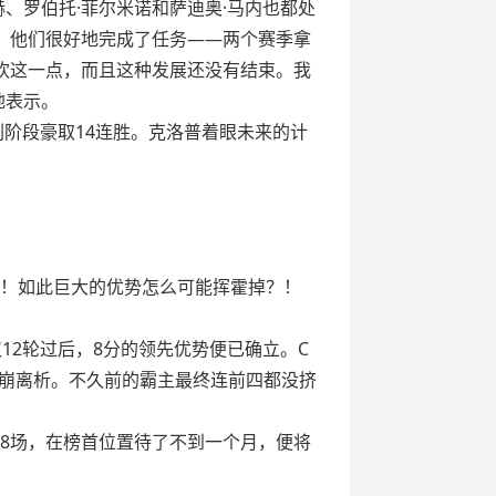
赫、罗伯托·菲尔米诺和萨迪奥·马内也都处
，他们很好地完成了任务——两个赛季拿
欢这一点，而且这种发展还没有结束。我
地表示。
刺阶段豪取14连胜。克洛普着眼未来的计
多！如此巨大的优势怎么可能挥霍掉？！
12轮过后，8分的领先优势便已确立。C
崩离析。不久前的霸主最终连前四都没挤
8场，在榜首位置待了不到一个月，便将