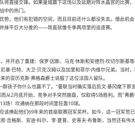
队将直接交锋。如果曼城赢下这场以及延期对阵水晶宫的比赛，
战中的热门。
优势，他们有犯错的空间，而且目前还什么都没失去。借此机会
并抹平巨大分差的——简直就像冬季两项里的追逐赛。
本，并开启了重建：保罗·因斯、马克·休斯和安德烈·坎切尔斯
、尼基·巴特、大卫·贝克汉姆以及加里和菲尔·内维尔兄弟。当时
未来的亚历克斯·弗格森爵士说服了这位法国人留队。
一群孩子你什么也赢不了。"曼联当时确实落后凯文·基冈麾下那
然而从2月底开始，竞争对手突然崩盘，仅取得5场胜利。而"弗
13场！坎通纳在那段时间里狂轰10球。
应该捧起他们69年来的首座联赛冠军奖杯。如今，这一冠军荒已
恩·吉格斯、安迪·科尔、李·夏普、史蒂夫·布鲁斯，当然还有伟