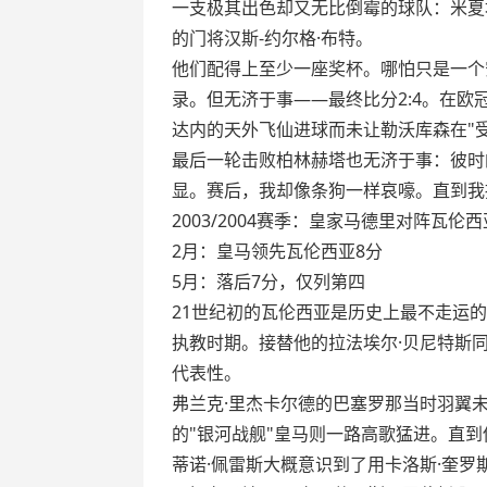
一支极其出色却又无比倒霉的球队：米夏埃
的门将汉斯-约尔格·布特。
他们配得上至少一座奖杯。哪怕只是一个
录。但无济于事——最终比分2:4。在
达内的天外飞仙进球而未让勒沃库森在"
最后一轮击败柏林赫塔也无济于事：彼时
显。赛后，我却像条狗一样哀嚎。直到我
2003/2004赛季：皇家马德里对阵瓦伦西
2月：皇马领先瓦伦西亚8分
5月：落后7分，仅列第四
21世纪初的瓦伦西亚是历史上最不走运
执教时期。接替他的拉法埃尔·贝尼特斯同
代表性。
弗兰克·里杰卡尔德的巴塞罗那当时羽翼未
的"银河战舰"皇马则一路高歌猛进。直
蒂诺·佩雷斯大概意识到了用卡洛斯·奎罗