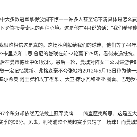
其中大多数冠军拿得波澜不惊——许多人甚至记不清具体是怎么
下罗伯托·曼奇尼的两种心境。这是他在4月说的话："我们希望
，我很难相信这是真的。这场胜利献给我们的球迷，他们等了44年
·卡里克和韦恩·鲁尼的曼联在前32轮赢下25场，看似未遇抵抗。
后在曼市德比中0:1败北。最后一轮，曼城对阵女王公园巡游者时
您一定记忆犹新。弗格森毫不夸张地将2012年5月13日称为他
塞尔希奥·阿圭罗和埃丁·哲科、大卫·席尔瓦和亚亚·图雷、巴勃罗
97个积分却依然无法戴上冠军奖牌——简直匪夷所思。这是五
2010赛季的96分。见鬼，利物浦整个英超赛季只输了一场球！而