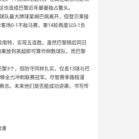
，这也造成巴黎近年屡屡独占鳌头。
球队最大牌球星姆巴佩离开，但登贝莱接
0-1不敌马赛，第14轮再度以0-1负
击败南特，实现五连胜。虽然巴黎随后同日
价如果放到英超即可算作倒数球队，而巴黎
巴黎3个，但防守同样扎实，仅丢13球与巴
能够全力冲刺联赛冠军。尽管赛季路程漫
悬念。未来他们是否能成功逆袭，书写传
物浦