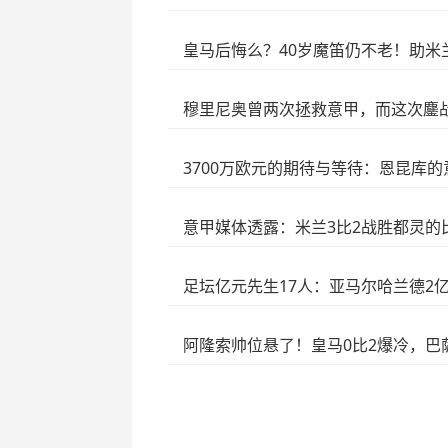
皇马后悔么？40岁魔笛仍不老！助米
穆里尼奥曾两次拯救意甲，而这次鏖
3700万欧元的期待与等待：恩昆库
意甲媒体透露：米兰3比2战胜都灵
足坛亿元先生17人：亚马尔哈兰德2
阿隆索帅位悬了！皇马0比2爆冷，巴