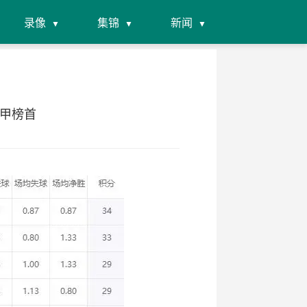
录像
集锦
新闻
法甲榜首