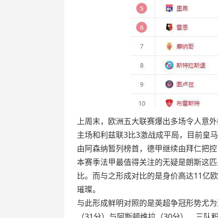
上周末，欧洲五大联赛爆出多场令人意外
主场和利兹联3比3激战成平局，目前皇
由阿森纳暂列榜首，德甲继续由拜仁把控
本赛季法甲最值得关注的无疑是朗斯这匹
比。而与之形成对比的是身价高达11亿
璀璨。
与此形成鲜明对照的是英超争冠形势尤为
（31分）与阿斯顿维拉（30分），三队