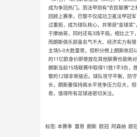
成为争冠热门。而法甲则有“农民联赛”
回顾上赛季，巴黎不仅成功卫冕法甲冠军
过重担，成为球队核心，并荣获“金球奖”
于摩纳哥，同时还有3场平局。相比之下
而朗斯俱乐部虽名气不大、经济实力有限
主场5-0大胜雷恩，但积分榜上朗斯依旧
的11亿欧身价即使放在其他联赛也是绝
朗斯当前15场联赛中取得11胜1平3负
黎的12球非常接近。球队攻守平衡，防
长，朗斯要保持高水平竞争压力巨大，但
奇，值得所有足球迷密切关注。
标签:
本赛季
雷恩
朗斯
欧冠
阿森纳
欧