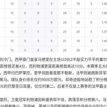
的冷门。西甲豪门皇家马德里在主场以0比2不敌实力平平的塞
马距榜首还差4分，而利物浦更是距离榜首高达10分。本赛季五
，西甲归巴萨掌控，意甲领跑者是那不勒斯，法甲则被朗斯异军
黑马。球队身价排名仅约9000万欧元，却奇迹般地站稳了积分
欧元的巴黎圣日耳曼，仅位列第二。后者不仅是上赛季的法甲霸
激烈，卫冕冠军利物浦因新援表现不佳，跌落至积分榜第八。当
积分相差微小。阿森纳、曼城以及阿斯顿维拉的市场身价分别为1