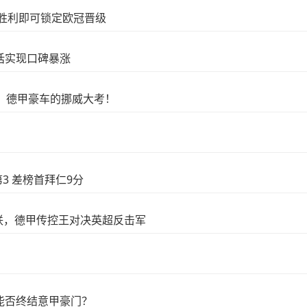
胜利即可锁定欧冠晋级
话实现口碑暴涨
耀，德甲豪车的挪威大考！
3 差榜首拜仁9分
尔联，德甲传控王对决英超反击军
能否终结意甲豪门？