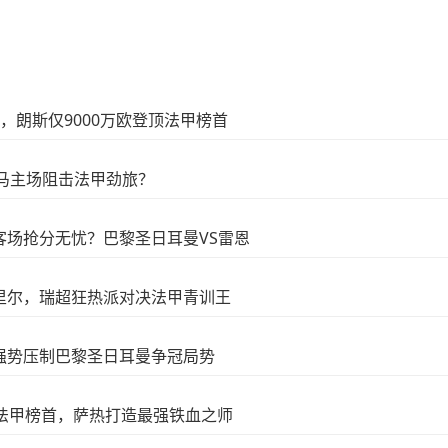
，朗斯仅9000万欧登顶法甲榜首
马主场阻击法甲劲旅？
客场抢分无忧？巴黎圣日耳曼VS雷恩
里尔，瑞超狂热派对决法甲青训王
强势压制巴黎圣日耳曼争冠局势
跑法甲榜首，萨热打造最强铁血之师