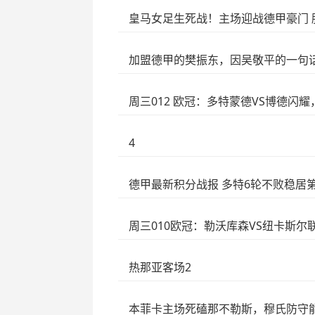
皇马女足生死战！主场迎战德甲豪门 
加盟德甲的樊振东，因吴敬平的一句
周三012 欧冠：多特蒙德VS博德闪
4
德甲最新积分战报 多特6轮不败稳居第
周三010欧冠：勒沃库森VS纽卡斯
热那亚客场2
本菲卡主场死磕那不勒斯，穆氏防守