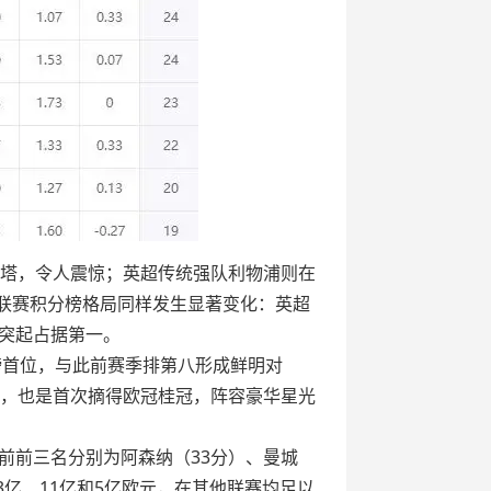
尔塔，令人震惊；英超传统强队利物浦则在
大联赛积分榜格局同样发生显著变化：英超
突起占据第一。
榜首位，与此前赛季排第八形成鲜明对
主，也是首次摘得欧冠桂冠，阵容豪华星光
前前三名分别为阿森纳（33分）、曼城
3亿、11亿和5亿欧元，在其他联赛均足以