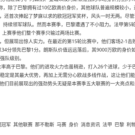
之称，除了巴黎拥有过10亿欧高价身价，其他球队普遍规模较小
，还首次捧起了梦寐以求的欧冠冠军奖杯，风头一时无两。尽管
，持续领军球队。然而本赛季，巴黎遭遇了不小阻力。法甲第5轮客场
，上赛季他们整个赛季只输过两场比赛。
，但展现出惊人实力。在最近的第15轮比赛中，他们客场2-1
以34分领先巴黎1分。朗斯队价值远远落后，其9000万欧的身
对强队级别。
，胜率高于巴黎。他们的进攻火力也虽稍逊，打入26个进球，少于
守稳定是其最大优势，再加上无需分心欧战多线作战，这让他们
他们目前展现出的强劲势头无疑是本赛季五大联赛的一大亮点和
冠冠军
其他联赛
那不勒斯
马赛
身价
消息资讯
法甲
巴黎
利