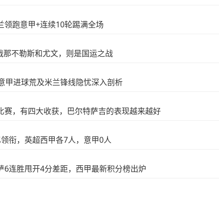
兰领跑意甲+连续10轮踢满全场
战那不勒斯和尤文，则是国运之战
的意甲进球荒及米兰锋线隐忧深入剖析
的比赛，有四大收获，巴尔特萨吉的表现越来越好
亿领衔，英超西甲各7人，意甲0人
萨6连胜甩开4分差距，西甲最新积分榜出炉