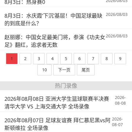
2026/08/03
8月3日：热身赛0
2026/08/03
8月3日：水庆霞‘下沉’基层！中国足球最缺
的到底是什么？
2026/08/03
赵丽娜：中国女足最美门将，参演《功夫女
足》翻红，追求者无数
1
2
3
4
5
6
7
8
9
10
下一页
尾页
热门录像
2026-
2026年08月08日 亚洲大学生篮球联赛半决赛
08-08
清华大学 VS 上海交通大学 全场录像
2026-
2026年08月07日 足球友谊赛 拜仁慕尼黑vs阿
08-07
斯顿维拉 全场录像