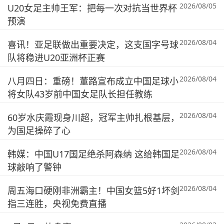
2026/08/05
U20女足主帅王军：把每一次对抗当世界杯
预演
2026/08/04
喜讯！亚足联做出重要决定，这支国字号球
队将稳进U20亚洲杯正赛
2026/08/04
八月四日：重磅！董路宣布成立中国足球小
将女队43岁前中国女足队长担任教练
2026/08/04
60岁水庆霞现身川超，冠军主帅扎根基层，
为国足操碎了心
2026/08/04
韩媒：中国U17国足绝杀阿森纳 这给韩国足
球敲响了警钟
2026/08/04
周五海口硬刚非洲霸主！中国女篮5好1坏剑
指三连胜，央视免费直播