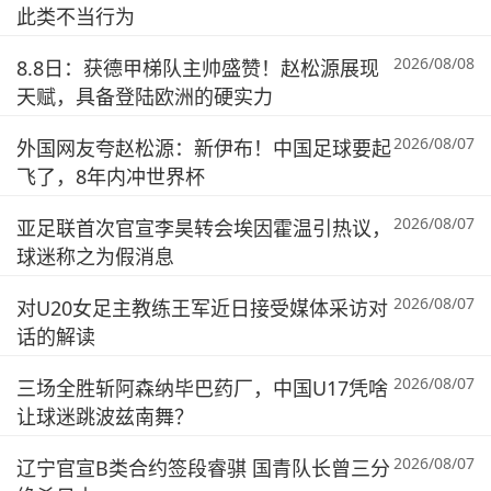
此类不当行为
2026/08/08
8.8日：获德甲梯队主帅盛赞！赵松源展现
天赋，具备登陆欧洲的硬实力
2026/08/07
外国网友夸赵松源：新伊布！中国足球要起
飞了，8年内冲世界杯
2026/08/07
亚足联首次官宣李昊转会埃因霍温引热议，
球迷称之为假消息
2026/08/07
对U20女足主教练王军近日接受媒体采访对
话的解读
2026/08/07
三场全胜斩阿森纳毕巴药厂，中国U17凭啥
让球迷跳波兹南舞？
2026/08/07
辽宁官宣B类合约签段睿骐 国青队长曾三分