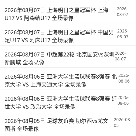
2026-
2026年08月07日 上海明日之星冠军杯 上海
08-07
U17 VS 阿森纳U17 全场录像
2026-
2026年08月07日 上海明日之星冠军杯 中国男
08-07
足U17 VS 河床U17 全场录像
2026-
2026年08月07日 中超第22轮 北京国安vs深圳
08-07
新鹏城 全场录像
2026-
2026年08月06日 亚洲大学生篮球联赛8强赛 北
08-06
京大学 VS 上海交通大学 全场录像
2026-
2026年08月06日 亚洲大学生篮球联赛8强赛 延
08-06
世大学 VS 政治大学 全场录像
2026-08-
2026年08月05日 足球友谊赛 切尔西vs尤文
05
图斯 全场录像