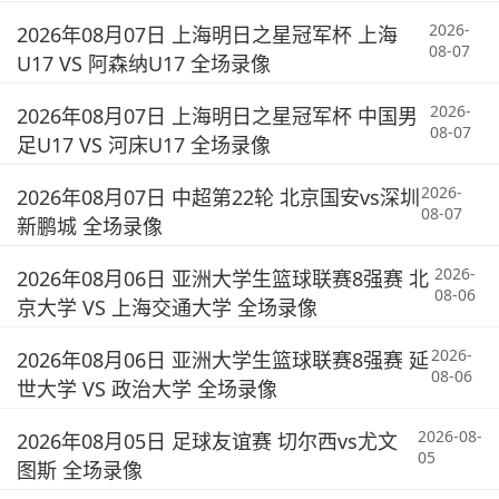
2026-
2026年08月07日 上海明日之星冠军杯 上海
08-07
U17 VS 阿森纳U17 全场录像
2026-
2026年08月07日 上海明日之星冠军杯 中国男
08-07
足U17 VS 河床U17 全场录像
2026-
2026年08月07日 中超第22轮 北京国安vs深圳
08-07
新鹏城 全场录像
2026-
2026年08月06日 亚洲大学生篮球联赛8强赛 北
08-06
京大学 VS 上海交通大学 全场录像
2026-
2026年08月06日 亚洲大学生篮球联赛8强赛 延
08-06
世大学 VS 政治大学 全场录像
2026-08-
2026年08月05日 足球友谊赛 切尔西vs尤文
05
图斯 全场录像