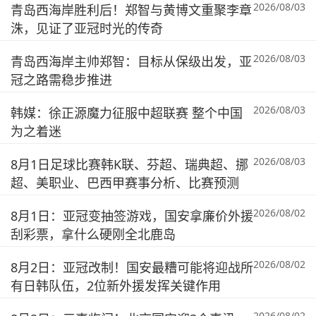
2026/08/03
青岛西海岸胜利后！郑智与黄博文重聚李章
洙，见证了亚冠时光的传奇
2026/08/03
青岛西海岸主帅郑智：目标从保级出发，亚
冠之路需稳步推进
2026/08/03
韩媒：徐正源魔力征服中超联赛 整个中国
为之着迷
2026/08/03
8月1日足球比赛韩K联、芬超、瑞典超、挪
超、美职业、巴西甲赛事分析、比赛预测
2026/08/02
8月1日：亚冠变抽签游戏，国安拿廉价外援
刮彩票，拿什么硬刚全北鹿岛
2026/08/02
8月2日：亚冠改制！国安最糟可能将迎战所
有日韩队伍，2位新外援发挥关键作用
2026/08/02