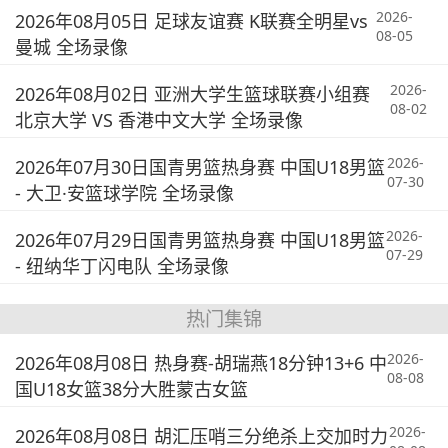
2026-
2026年08月05日 足球友谊赛 K联赛全明星vs
08-05
曼城 全场录像
2026-
2026年08月02日 亚洲大学生篮球联赛小组赛
08-02
北京大学 VS 香港中文大学 全场录像
2026-
2026年07月30日国青男篮热身赛 中国U18男篮
07-30
- 大卫·安篮球学院 全场录像
2026-
2026年07月29日国青男篮热身赛 中国U18男篮
07-29
- 纽纳华丁闪电队 全场录像
热门集锦
2026-
2026年08月08日 热身赛-胡瑞燕18分钟13+6 中
08-08
国U18女篮38分大胜蒙古女篮
2026-
2026年08月08日 胡汇压哨三分绝杀上交加时力