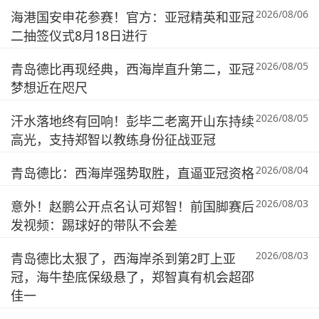
2026/08/06
海港国安申花参赛！官方：亚冠精英和亚冠
二抽签仪式8月18日进行
2026/08/05
青岛德比再现经典，西海岸直升第二，亚冠
梦想近在咫尺
2026/08/05
汗水落地终有回响！彭毕二老离开山东持续
高光，支持郑智以教练身份征战亚冠
2026/08/04
青岛德比：西海岸强势取胜，直逼亚冠资格
2026/08/03
意外！赵鹏公开点名认可郑智！前国脚赛后
发视频：踢球好的带队不会差
2026/08/03
青岛德比太狠了，西海岸杀到第2盯上亚
冠，海牛垫底保级悬了，郑智真有机会超邵
佳一