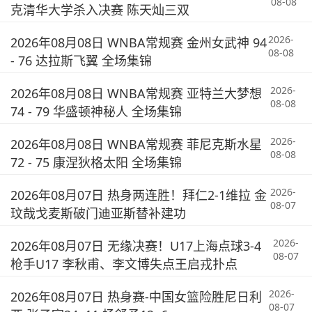
08-08
克清华大学杀入决赛 陈天灿三双
2026-
2026年08月08日 WNBA常规赛 金州女武神 94
08-08
- 76 达拉斯飞翼 全场集锦
2026-
2026年08月08日 WNBA常规赛 亚特兰大梦想
08-08
74 - 79 华盛顿神秘人 全场集锦
2026-
2026年08月08日 WNBA常规赛 菲尼克斯水星
08-08
72 - 75 康涅狄格太阳 全场集锦
2026-
2026年08月07日 热身两连胜！拜仁2-1维拉 金
08-07
玟哉戈麦斯破门迪亚斯替补建功
2026-
2026年08月07日 无缘决赛！U17上海点球3-4
08-07
枪手U17 李秋甫、李文博失点王启戎扑点
2026-
2026年08月07日 热身赛-中国女篮险胜尼日利
08-07