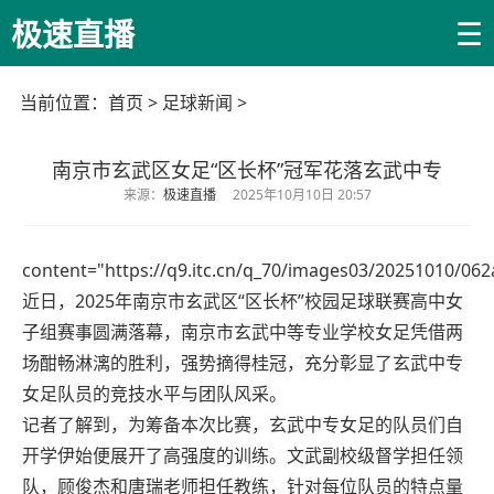
☰
极速直播
当前位置：
首页
>
足球新闻
>
南京市玄武区女足“区长杯”冠军花落玄武中专
来源：
极速直播
2025年10月10日 20:57
content="https://q9.itc.cn/q_70/images03/20251010/0
近日，2025年南京市玄武区“区长杯”校园足球联赛高中女
子组赛事圆满落幕，南京市玄武中等专业学校女足凭借两
场酣畅淋漓的胜利，强势摘得桂冠，充分彰显了玄武中专
女足队员的竞技水平与团队风采。
记者了解到，为筹备本次比赛，玄武中专女足的队员们自
开学伊始便展开了高强度的训练。文武副校级督学担任领
队，顾俊杰和唐瑞老师担任教练，针对每位队员的特点量