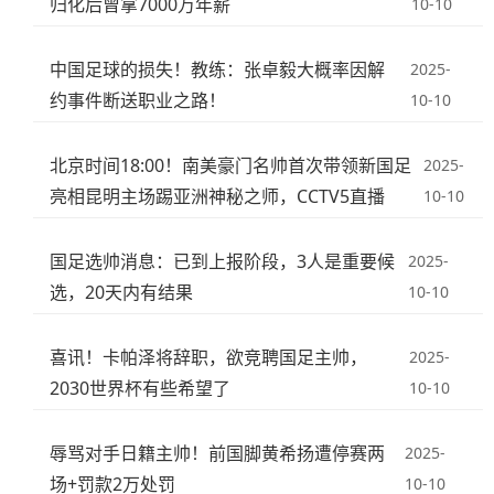
归化后曾拿7000万年薪
10-10
中国足球的损失！教练：张卓毅大概率因解
2025-
约事件断送职业之路！
10-10
北京时间18:00！南美豪门名帅首次带领新国足
2025-
亮相昆明主场踢亚洲神秘之师，CCTV5直播
10-10
国足选帅消息：已到上报阶段，3人是重要候
2025-
选，20天内有结果
10-10
喜讯！卡帕泽将辞职，欲竞聘国足主帅，
2025-
2030世界杯有些希望了
10-10
辱骂对手日籍主帅！前国脚黄希扬遭停赛两
2025-
场+罚款2万处罚
10-10