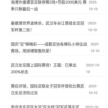
海港外援遭亚足联停赛3场+罚款2000美元 赛
2025-
季只剩最后一战
10-10
姜晨璟世界波绝杀，武汉车谷江晋级女足冠
2025-
军杯第二轮！
10-10
国庆“足”够精彩——成都足协各梯队小将征战
2025-
赛场，用拼搏致敬热爱！
10-10
武汉女足踏上国际赛场！王霜：已拿出
2025-10-
200%状态
10
赛后评球，国际足联女子冠军杯首轮比赛武
2025-
汉女足涉险过关
10-10
南京市玄武区女足“区长杯”冠军花落玄武
2025-10-