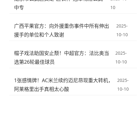
中专
10
广西平果官方：向外援重伤事件中所有伸出
2025-
援手的单位和个人致谢
10-10
帽子戏法助国安止颓！中超官方：法比奥当
2025-
选第26轮最佳球员
10-10
1张感情牌！AC米兰续约迈尼昂现重大转机，
2025-
阿莱格里出手真相太心酸
10-10