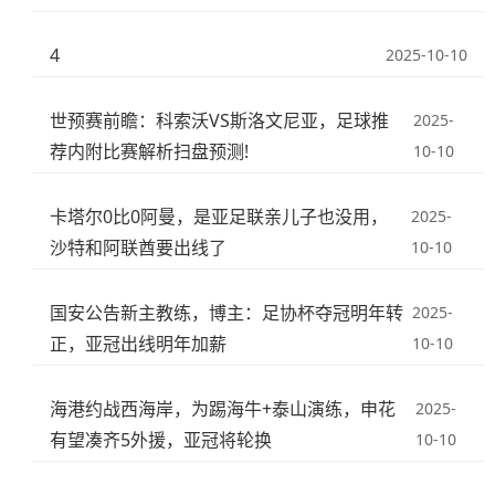
4
2025-10-10
世预赛前瞻：科索沃VS斯洛文尼亚，足球推
2025-
荐内附比赛解析扫盘预测!
10-10
卡塔尔0比0阿曼，是亚足联亲儿子也没用，
2025-
沙特和阿联酋要出线了
10-10
国安公告新主教练，博主：足协杯夺冠明年转
2025-
正，亚冠出线明年加薪
10-10
海港约战西海岸，为踢海牛+泰山演练，申花
2025-
有望凑齐5外援，亚冠将轮换
10-10