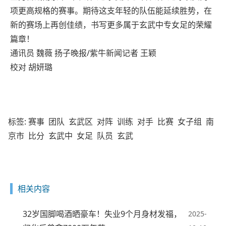
项更高规格的赛事。期待这支年轻的队伍能延续胜势，在
新的赛场上再创佳绩，书写更多属于玄武中专女足的荣耀
篇章！
通讯员 魏薇 扬子晚报/紫牛新闻记者 王颖
校对 胡妍璐
标签:
赛事
团队
玄武区
对阵
训练
对手
比赛
女子组
南
京市
比分
玄武中
女足
队员
玄武
相关内容
32岁国脚喝酒晒豪车！失业9个月身材发福，
2025-