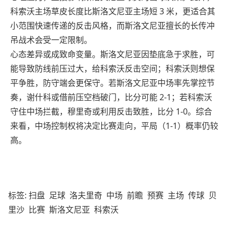
科索沃主场草皮长度比斯洛文尼亚主场短 3 米，更适合其
小范围快速传递的反击风格，而斯洛文尼亚擅长的长传冲
吊战术会受一定限制。
心态差异或成致命变量。斯洛文尼亚因垫底急于求胜，可
能导致防线前压过大，给科索沃反击空间；科索沃则想保
平争胜，防守端会更保守。若斯洛文尼亚中场率先掌控节
奏，谢什科或借前压空档破门，比分可能 2-1；若科索沃
守住中场拦截，穆里奇或利用反击致胜，比分 1-0。综合
来看，中场控制权将决定比赛走向，平局（1-1）概率仍较
高。
标签:
扫盘
足球
洛夫里奇
中场
前瞻
预赛
主场
传球
贝
里沙
比赛
斯洛文尼亚
科索沃