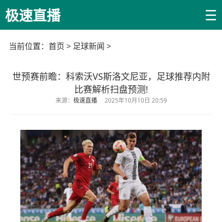
☰
极速直播
当前位置：
首页
>
足球新闻
>
世预赛前瞻：科索沃VS斯洛文尼亚，足球推荐内附
比赛解析扫盘预测!
来源：
极速直播
2025年10月10日 20:59