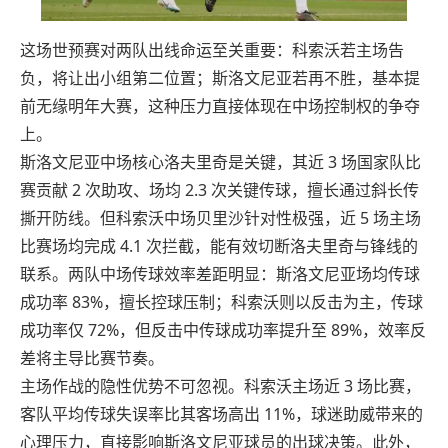
这场世预赛对两队出线命运至关重要：科索沃若主场告
负，将让出小组第二位置；斯洛文尼亚若再不胜，基本提
前无缘明年大赛，这种压力直接体现在中场控制权的争夺
上。
斯洛文尼亚中场核心洛夫里奇是关键，其近 3 场国家队比
赛贡献 2 次助攻、场均 2.3 次关键传球，擅长通过斜长传
撕开防线。但科索沃中场贝里沙针对性极强，近 5 场主场
比赛场均完成 4.1 次拦截，能有效切断洛夫里奇与锋线的
联系。两队中场传球效率差距明显：斯洛文尼亚场均传球
成功率 83%，擅长控球压制；科索沃则以反击为主，传球
成功率仅 72%，但反击中传球成功率提升至 89%，效率反
差将主导比赛节奏。
主场作战的隐性优势不可忽视。科索沃主场近 3 场比赛，
客队平均传球失误率比其客场高出 11%，球迷助威带来的
心理压力，直接影响斯洛文尼亚球员的出球决策。此外，