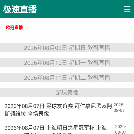
☰
极速直播
欧冠直播
2026年08月09日 星期日 欧冠直播
2026年08月10日 星期一 欧冠直播
2026年08月11日 星期二 欧冠直播
足球录像
2026-
2026年08月07日 足球友谊赛 拜仁慕尼黑vs阿
08-07
斯顿维拉 全场录像
2026-
2026年08月07日 上海明日之星冠军杯 上海
08-07